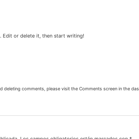
S
¿QUIÉNES SOMOS?
APLICACIONES
Edit or delete it, then start writing!
and deleting comments, please visit the Comments screen in the da
blicada.
Los campos obligatorios están marcados con
*