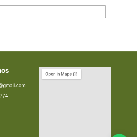
nos
x@gmail.com
1774